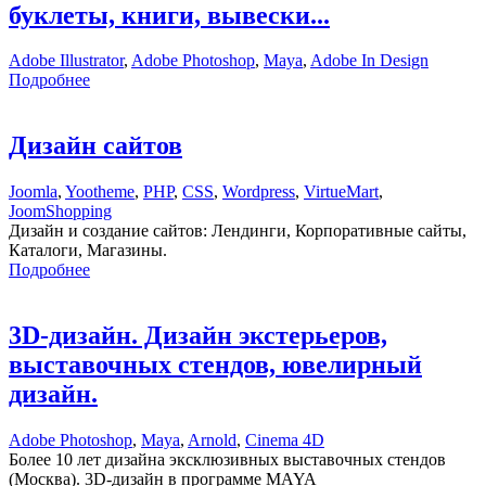
буклеты, книги, вывески...
Adobe Illustrator
,
Adobe Photoshop
,
Maya
,
Adobe In Design
Подробнее
Дизайн сайтов
Joomla
,
Yootheme
,
PHP
,
CSS
,
Wordpress
,
VirtueMart
,
JoomShopping
Дизайн и создание сайтов: Лендинги, Корпоративные сайты,
Каталоги, Магазины.
Подробнее
3D-дизайн. Дизайн экстерьеров,
выставочных стендов, ювелирный
дизайн.
Adobe Photoshop
,
Maya
,
Arnold
,
Cinema 4D
Более 10 лет дизайна эксклюзивных выставочных стендов
(Москва). 3D-дизайн в программе MAYA