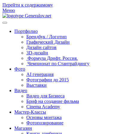
Перейти к содержимому
Меню
Портфолио
Брендбук / Логотип
Графический Дизайн
Дизайн сайтов
3D-дизайн
Формула Дрифт. Россия.
Чемпионат по Стантрайдингу
Фото
AI генерация
Фотографии до 2015
Выставки
Видео
Видео для Бизнеса
Бриф на создание фильма
Cinema Academy
Мастер-Классы
Основы монтажа
Фотопозирование
Магазин
Книги, учебники