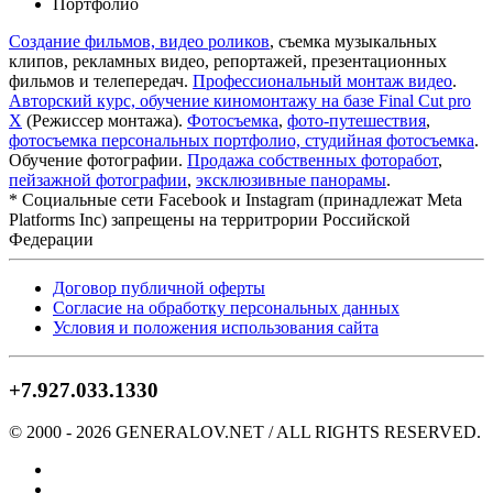
Портфолио
Создание фильмов, видео роликов
, съемка музыкальных
клипов, рекламных видео, репортажей, презентационных
фильмов и телепередач.
Профессиональный монтаж видео
.
Авторский курс, обучение киномонтажу на базе Final Cut pro
X
(Режиссер монтажа).
Фотосъемка
,
фото-путешествия
,
фотосъемка персональных портфолио, студийная фотосъемка
.
Обучение фотографии.
Продажа собственных фоторабот
,
пейзажной фотографии
,
эксклюзивные панорамы
.
* Cоциальные сети Facebook и Instagram (принадлежат Meta
Platforms Inc) запрещены на территрории Российской
Федерации
Договор публичной оферты
Согласие на обработку персональных данных
Условия и положения использования сайта
+7.927.033.1330
© 2000 -
2026
GENERALOV.NET / ALL RIGHTS RESERVED.