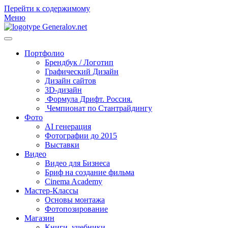
Перейти к содержимому
Меню
Портфолио
Брендбук / Логотип
Графический Дизайн
Дизайн сайтов
3D-дизайн
Формула Дрифт. Россия.
Чемпионат по Стантрайдингу
Фото
AI генерация
Фотографии до 2015
Выставки
Видео
Видео для Бизнеса
Бриф на создание фильма
Cinema Academy
Мастер-Классы
Основы монтажа
Фотопозирование
Магазин
Книги, учебники