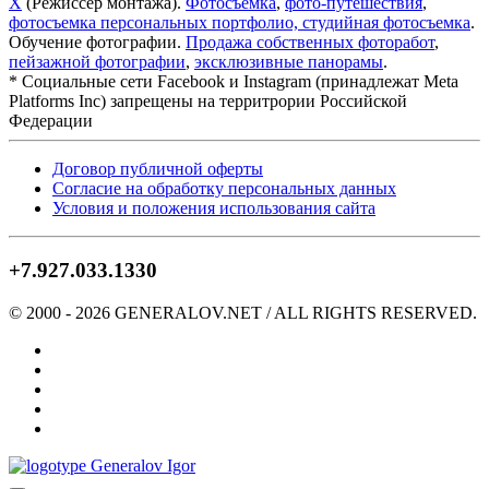
X
(Режиссер монтажа).
Фотосъемка
,
фото-путешествия
,
фотосъемка персональных портфолио, студийная фотосъемка
.
Обучение фотографии.
Продажа собственных фоторабот
,
пейзажной фотографии
,
эксклюзивные панорамы
.
* Cоциальные сети Facebook и Instagram (принадлежат Meta
Platforms Inc) запрещены на территрории Российской
Федерации
Договор публичной оферты
Согласие на обработку персональных данных
Условия и положения использования сайта
+7.927.033.1330
© 2000 -
2026
GENERALOV.NET / ALL RIGHTS RESERVED.