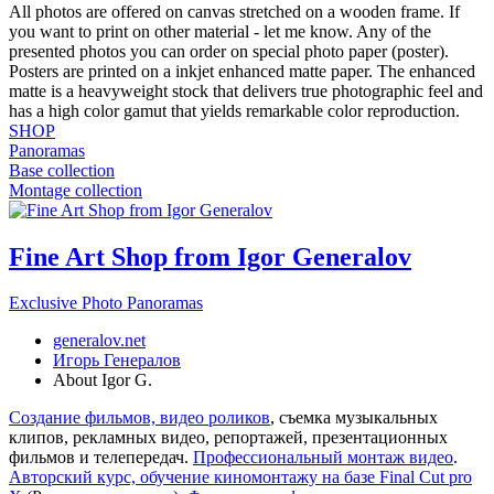
All photos are offered on canvas stretched on a wooden frame. If
you want to print on other material - let me know. Any of the
presented photos you can order on special photo paper (poster).
Posters are printed on a inkjet enhanced matte paper. The enhanced
matte is a heavyweight stock that delivers true photographic feel and
has a high color gamut that yields remarkable color reproduction.
SHOP
Panoramas
Base collection
Montage collection
Fine Art Shop from Igor Generalov
Exclusive Photo Panoramas
generalov.net
Игорь Генералов
About Igor G.
Создание фильмов, видео роликов
, съемка музыкальных
клипов, рекламных видео, репортажей, презентационных
фильмов и телепередач.
Профессиональный монтаж видео
.
Авторский курс, обучение киномонтажу на базе Final Cut pro